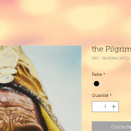
the Pilgri
SKU : 36253561235721
Farbe
*
Quantité
*
Contacte