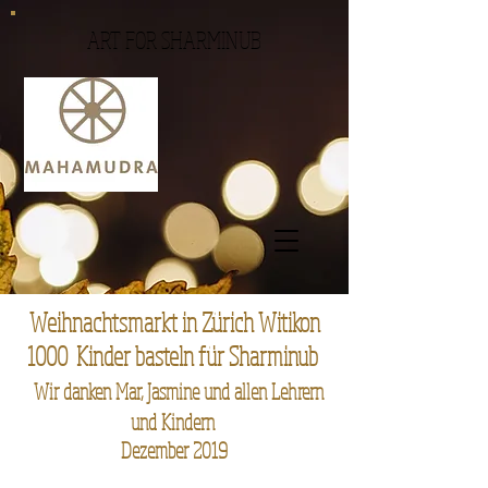
ART FOR SHARMINUB
Weihnachtsmarkt in Zürich Witikon
1000 Kinder basteln für Sharminub
Wir danken Mar, Jasmine und allen Lehrern
und Kindern
Dezember
2019​