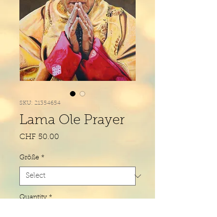
SKU: 21354654
Lama Ole Prayer
Price
CHF 50.00
Größe
*
Quantity
*